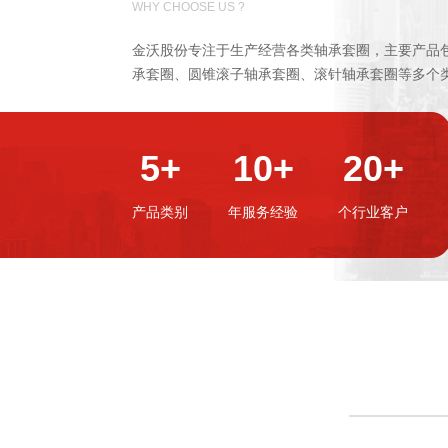
WHY CHOOSE US ?
金沃股份专注于生产经营各类轴承套圈，主要产品
承套圈、圆锥滚子轴承套圈、滚针轴承套圈等多个
5+
10+
20+
产品类别
年服务经验
个行业客户