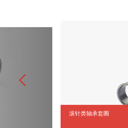
滚针类轴承套圈